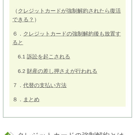
（
クレジットカードが強制解約されたら復活
できる？
）
６．
クレジットカードの強制解約後も放置す
ると
6.1
訴訟を起こされる
6.2
財産の差し押さえが行われる
７．
代替の支払い方法
８．
まとめ