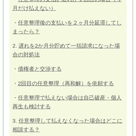
月だけ払えない）
・
任意整理後の支払いを２ヶ月分延滞してし
まったら？
2.
遅れを2か月分貯めて一括請求になった場
合の対処法
・
債権者と交渉する
・
2回目の任意整理（再和解）を依頼する
・
任意整理で払えない場合は自己破産・個人
再生も検討する
3.
任意整理して払えなくなった場合はどこに
相談する？