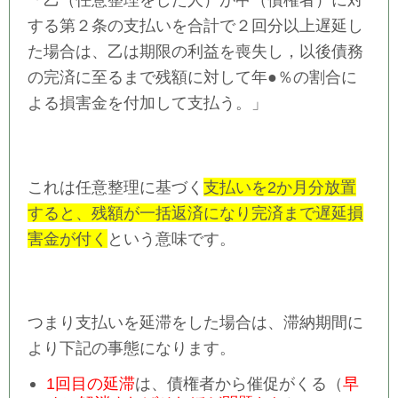
する第２条の
支払いを合計で２回分以上遅延し
た場合は、
乙は
期限の利益を喪失
し，以後債務
の
完済に至るまで残額に対して年●％の割合に
よる損害金を付加
して支払う。」
これは任意整理に基づく
支払いを2か月分放置
すると、残額が一括返済になり完済まで遅延損
害金が付く
という意味
です。
つまり支払いを延滞をした場合は、滞納期間に
より下記の事態になります。
1回目の延滞
は、債権者から催促がくる（
早