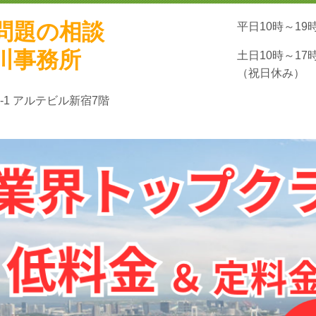
問題の相談
平日10時～19
川事務所
土日10時～17
（祝日休み）
-1 アルテビル新宿7階