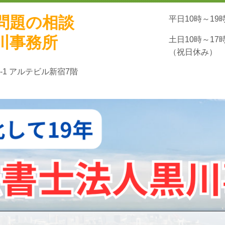
問題の相談
平日10時～19
川事務所
土日10時～17
（祝日休み）
-1 アルテビル新宿7階