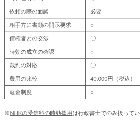
依頼の際の面談
必要
相手方に書類の開示要求
○
債権者との交渉
〇
時効の成立の確認
○
裁判の対応
〇
費用の比較
40,000円（税込）
返金制度
○
※
NHKの受信料の時効援用
は行政書士でのみ扱ってい