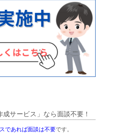
作成サービス」なら面談不要！
スであれば面談は不要
です。