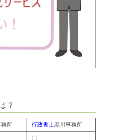
は？
事務所
行政書士
黒川事務所
〇