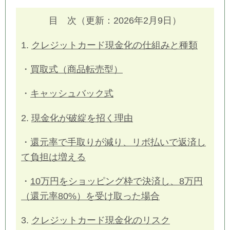
目 次（更新：2026年2月9日）
1.
クレジットカード現金化の仕組みと種類
・
買取式（商品転売型）
・
キャッシュバック式
2.
現金化が破綻を招く理由
・
還元率で手取りが減り、リボ払いで返済し
て負担は増える
・
10万円をショッピング枠で決済し、8万円
（還元率80%）を受け取った場合
3.
クレジットカード現金化のリスク