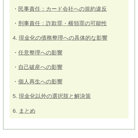
・
民事責任：カード会社への規約違反
・
刑事責任：詐欺罪・横領罪の可能性
4.
現金化の債務整理への具体的な影響
・
任意整理への影響
・
自己破産への影響
・
個人再生への影響
5.
現金化以外の選択肢と解決策
6.
まとめ