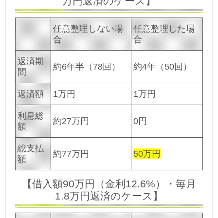
万円返済のケース】
任意整理しない場
任意整理した場
合
合
返済期
約6年半（78回）
約4年（50回）
間
返済額
1万円
1万円
利息総
約27万円
0円
額
総支払
約77万円
50万円
額
【借入額90万円（金利12.6%）・毎月
1.8万円返済のケース】