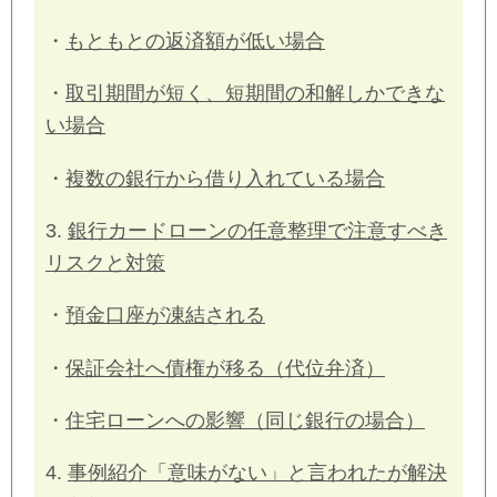
・
もともとの返済額が低い場合
・
取引期間が短く、短期間の和解しかできな
い場合
・
複数の銀行から借り入れている場合
3.
銀行カードローンの任意整理で注意すべき
リスクと対策
・
預金口座が凍結される
・
保証会社へ債権が移る（代位弁済）
・
住宅ローンへの影響（同じ銀行の場合）
4.
事例紹介「意味がない」と言われたが解決