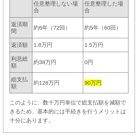
任意整理しない場
任意整理した場
合
合
返済期
約6年（72回）
約5年（60回）
間
返済額
1.8万円
1.5万円
利息総
約38万円
0円
額
総支払
約128万円
90万円
額
このように、数十万円単位で総支払額を減額で
きるため、基本的には手続きを行うメリットは
十分にあります。