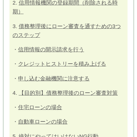
2.
信用情報機関の登録期間（削除される時
期）
3.
債務整理後にローン審査を通すための3つ
のステップ
・
信用情報の開示請求を行う
・
クレジットヒストリーを積み上げる
・
申し込む金融機関に注意する
4.
【目的別】債務整理後のローン審査対策
・
住宅ローンの場合
・
自動車ローンの場合
5.
絶対にやってはいけないNG行動