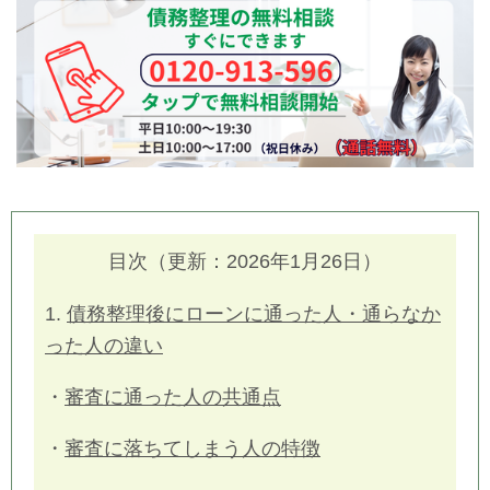
目次（更新：2026年1月26日）
1.
債務整理後にローンに通った人・通らなか
った人の違い
・
審査に通った人の共通点
・
審査に落ちてしまう人の特徴