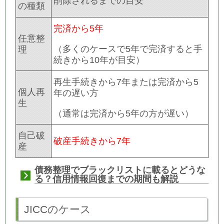
削除されるまでの目安
の種類
完済から5年
任意整
（多くのケースで5年で完済すると手
理
続きから10年が目安）
再生手続きから7年または
完済から5
個人再
年
の遅い方
生
（通常は完済から5年の方が遅い）
自己破
破産手続きから7年
産
債務整理でブラックリストに載るとどうな
る？信用情報回復までの期間も解説
JICCのケース