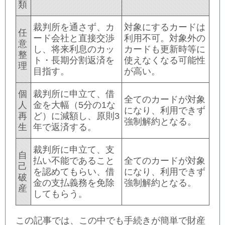
類
裁判所を通さず、カ
対象にするカードは
任
ード会社と直接交渉
利用不可。対象外の
意
し、将来利息のカッ
カードも更新時等に
整
ト・長期分割返済を
使えなくなる可能性
理
目指す。
が高い。
個
裁判所に申立て、借
全てのカードが対象
人
金を大幅（5分の1な
になり、利用できず
再
ど）に減額し、原則3
強制解約となる。
生
年で返済する。
裁判所に申立て、支
自
払い不能であること
全てのカードが対象
己
を認めてもらい、借
になり、利用できず
破
金の支払義務を免除
強制解約となる。
産
してもらう。
この記事では、この中でも手続きが簡単で財産