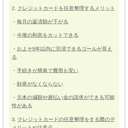
2.
クレジットカードを任意整理するメリット
・
毎月の返済額が下がる
・
今後の利息をカットできる
・
およそ5年以内に完済できるゴールが見え
る
・
手続きが簡単で費用も安い
・
財産がなくならない
・
元本の減額や過払い金の請求ができる可能
性がある
3.
クレジットカードの任意整理をする際のデ
メリットや注意点