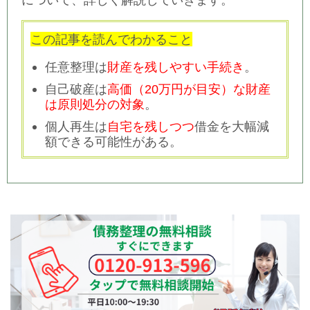
この記事を読んでわかること
任意整理は
財産を残しやすい手続き
。
自己破産は
高価（20万円が目安）な財産
は原則処分の対象
。
個人再生は
自宅を残しつつ
借金を大幅減
額できる可能性がある。