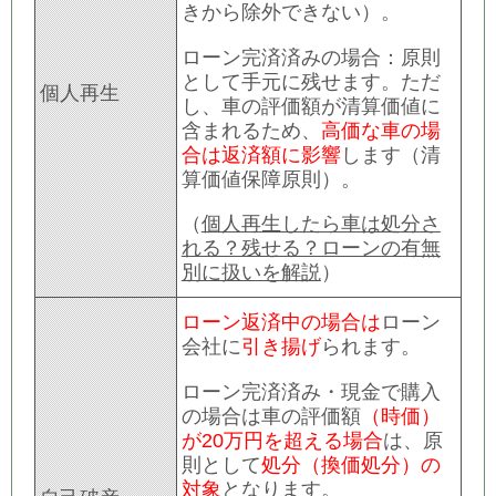
きから除外できない）。
ローン完済済みの場合：原則
として手元に残せます。ただ
個人再生
し、車の評価額が清算価値に
含まれるため、
高価な車の場
合は返済額に影響
します（清
算価値保障原則）。
（
個人再生したら車は処分さ
れる？残せる？ローンの有無
別に扱いを解説
）
ローン返済中の場合は
ローン
会社に
引き揚げ
られます。
ローン完済済み・現金で購入
の場合は車の評価額
（時価）
が20万円を超える場合
は、原
則として
処分（換価処分）の
対象
となります。