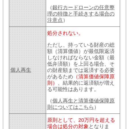
（
銀行カードローンの任意整
理の特徴と手続きする場合の
注意点
）
処分されない。
ただし、持っている財産の総
額（清算価値）が最低限返済
しなければならない金額（最
低弁済額）を上回る場合、そ
個人再生
の財産額までは返済する必要
があるため
（清算価値保障原
則）
、結果的に返済額が増え
る可能性はあります。
（
個人再生と清算価値保障原
則についてはこちら
）
原則として、20万円を超える
場合は処分の対象
となりま