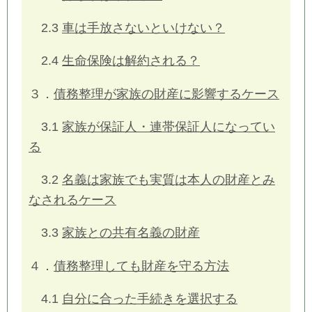
2.3
車は手放さないといけない？
2.4
生命保険は解約される？
３．
債務整理が家族の財産に影響するケース
3.1
家族が保証人・連帯保証人になってい
る
3.2
名義は家族でも実質は本人の財産とみ
なされるケース
3.3
家族との共有名義の財産
４．
債務整理しても財産を守る方法
4.1
自分に合った手続きを選択する