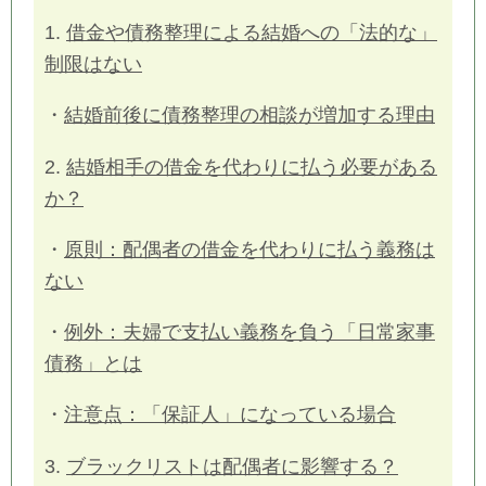
1.
借金や債務整理による結婚への「法的な」
制限はない
・
結婚前後に債務整理の相談が増加する理由
2.
結婚相手の借金を代わりに払う必要がある
か？
・
原則：配偶者の借金を代わりに払う義務は
ない
・
例外：夫婦で支払い義務を負う「日常家事
債務」とは
・
注意点：「保証人」になっている場合
3.
ブラックリストは配偶者に影響する？