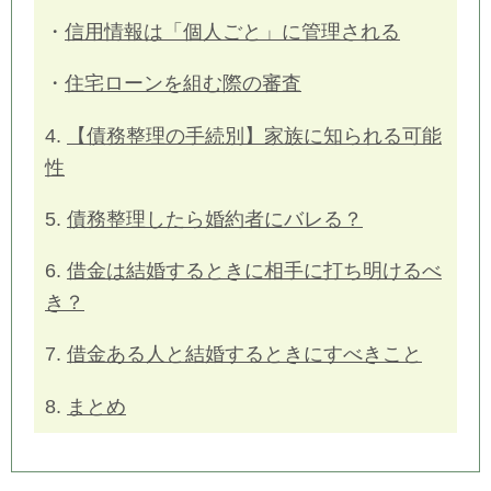
・
信用情報は「個人ごと」に管理される
・
住宅ローンを組む際の審査
4.
【債務整理の手続別】家族に知られる可能
性
5.
債務整理したら婚約者にバレる？
6.
借金は結婚するときに相手に打ち明けるべ
き？
7.
借金ある人と結婚するときにすべきこと
8.
まとめ