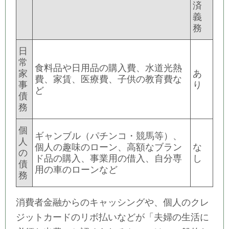
済
義
務
日
常
食料品や日用品の購入費、水道光熱
家
あ
費、家賃、医療費、子供の教育費な
事
り
ど
債
務
個
ギャンブル（パチンコ・競馬等）、
人
個人の趣味のローン、高額なブラン
な
の
ド品の購入、事業用の借入、自分専
し
債
用の車のローンなど
務
消費者金融からのキャッシングや、個人のクレ
ジットカードのリボ払いなどが「夫婦の生活に